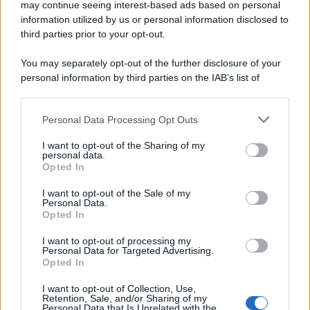
may continue seeing interest-based ads based on personal
Dow Jones e Nasdaq spiegati agli
information utilized by us or personal information disclosed to
amanti del calcio
third parties prior to your opt-out.
You may separately opt-out of the further disclosure of your
personal information by third parties on the IAB’s list of
downstream participants.
Personal Data Processing Opt Outs
This information may also be disclosed by us to third parties
on the IAB’s List of Downstream Participants that may further
I want to opt-out of the Sharing of my
disclose it to other third parties.
personal data.
Opted In
Please note that this website/app uses one or more Google
services and may gather and store information including but
I want to opt-out of the Sale of my
Personal Data.
not limited to your visit or usage behaviour. You may click to
Opted In
grant or deny consent to Google and its third-party tags to
Cosa sono gli indici di borsa, quali differenze ci
use your data for below specified purposes in below Google
sono tra Dow Jones e Nasdaq, spiegato con la
I want to opt-out of processing my
consent section.
Personal Data for Targeted Advertising.
metafora delle squadre di calcio.
Opted In
I want to opt-out of Collection, Use,
Leggi →
Retention, Sale, and/or Sharing of my
Personal Data that Is Unrelated with the