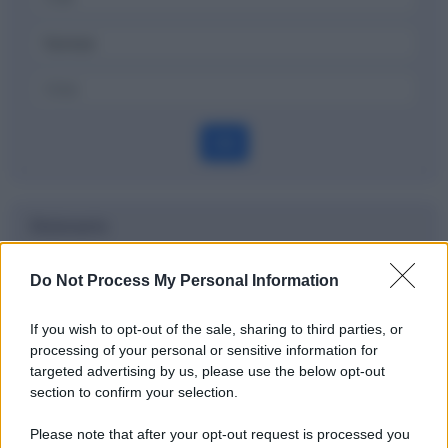
OK
Dizionario
Nasdaq
Do Not Process My Personal Information
Definizione
If you wish to opt-out of the sale, sharing to third parties, or
processing of your personal or sensitive information for
targeted advertising by us, please use the below opt-out
section to confirm your selection.
Potrebbe interessarti
Please note that after your opt-out request is processed you