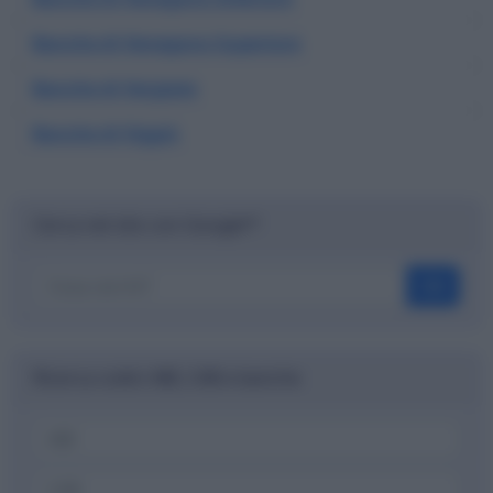
Banche di Venegono Superiore
Banche di Vergiate
Banche di Viggiù
Cerca nel sito con Google™
OK
Ricerca codici ABI, CAB e banche