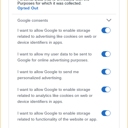
Purposes for which it was collected.
Opted Out
Google consents
I want to allow Google to enable storage
related to advertising like cookies on web or
device identifiers in apps.
I want to allow my user data to be sent to
Google for online advertising purposes.
I want to allow Google to send me
personalized advertising.
I want to allow Google to enable storage
related to analytics like cookies on web or
device identifiers in apps.
I want to allow Google to enable storage
related to functionality of the website or app.