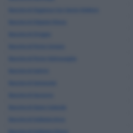
Banche di Oggiona Con Santo Stefano
Banche di Olgiate Olona
Banche di Origgio
Banche di Porto Ceresio
Banche di Porto Valtravaglia
Banche di Saltrio
Banche di Samarate
Banche di Saronno
Banche di Sesto Calende
Banche di Solbiate Arno
Banche di Solbiate Olona