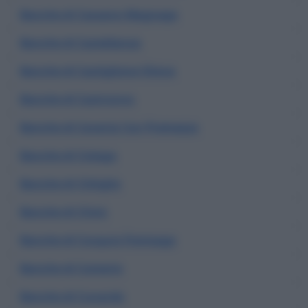
Banche di Cassano Magnago
Banche di Castellanza
Banche di Castiglione Olona
Banche di Castronno
Banche di Cavaria Con Premezzo
Banche di Cislago
Banche di Cittiglio
Banche di Clivio
Banche di Cocquio-Trevisago
Banche di Comerio
Banche di Cunardo