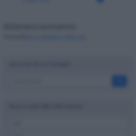
Dizionario economico
Torna all'
elenco alfabetico delle voci
Cerca nel sito con Google™
OK
Ricerca codici ABI, CAB e banche