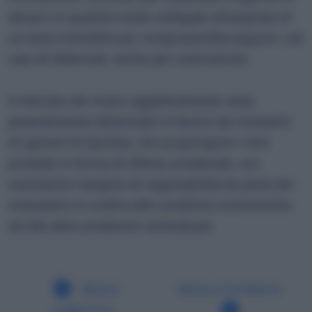
denaro in qualche modo collegate all'acquisto di
un bene immobile per compravendita (oppure, nel
caso di fabbricati, anche per costruzione).
Il mercato dei mutui oggettivamente resta
pesantemente sbilanciato in favore dei mutuanti
(in genere le banche), che propongono i loro
prodotti in forma di offerta unilaterale, con
scarsissimo margine di negoziabilità da parte del
mutuatario in ordine alle condizioni economiche
ed alle altre condizioni contrattuali.
Mutui
Mutuo fondiario
subprime