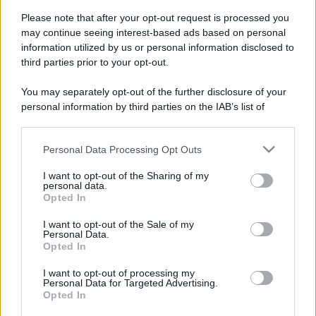
Social trading e investimenti di
Please note that after your opt-out request is processed you
gruppo: cosa sono?
may continue seeing interest-based ads based on personal
information utilized by us or personal information disclosed to
third parties prior to your opt-out.
You may separately opt-out of the further disclosure of your
personal information by third parties on the IAB’s list of
downstream participants.
Personal Data Processing Opt Outs
This information may also be disclosed by us to third parties
on the IAB’s List of Downstream Participants that may further
I want to opt-out of the Sharing of my
disclose it to other third parties.
personal data.
Opted In
Please note that this website/app uses one or more Google
services and may gather and store information including but
I want to opt-out of the Sale of my
Spieghiamo cosa sono social trading e investimenti
Personal Data.
not limited to your visit or usage behaviour. You may click to
Opted In
di gruppo in un articolo rivolto soprattutto ai
grant or deny consent to Google and its third-party tags to
use your data for below specified purposes in below Google
giovani investitori
I want to opt-out of processing my
consent section.
Personal Data for Targeted Advertising.
Opted In
Leggi →