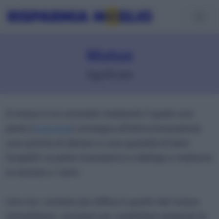
Mutuo
Significato
Il mutuo è un contratto mediante il quale una
parte (
mutuante
) consegna all'altra (mutuataria)
una somma di denaro o una quantità di beni
fungibili; la parte mutuataria si obbliga a restituire
la somma o i beni.
Uno tra i contesti più diffusi è quello del mutuo
immobiliare, concesso per soddisfare esigenze di