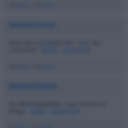
ABI
06915
|
CAB
13704
Agenzia di Lucca
Viale San Concordio, 823 - Fraz. San
Concordio
55100
Lucca
(
LU
)
|
|
ABI
06915
|
CAB
13705
Agenzia di Barga
Via della Repubblica - Fraz. Fornaci di
Barga
55052
Barga
(
LU
)
|
|
ABI
06915
|
CAB
70100