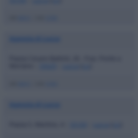
ABI
06915
|
CAB
13700
Agenzia di Lucca
Piazza Cesare Battisti, 26 - Fraz. Ponte a
Moriano
55029
Lucca
(
LU
)
|
|
ABI
06915
|
CAB
13703
Agenzia di Lucca
Piazza S. Martino, 4
55100
Lucca
(
LU
)
|
|