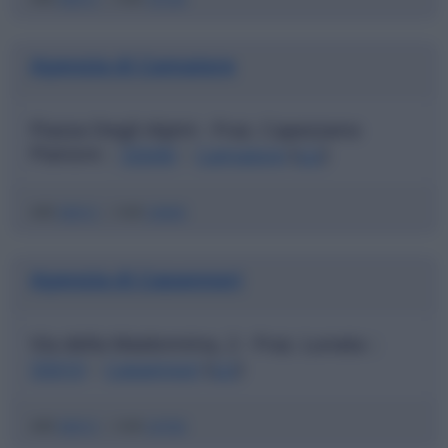
Agenzia di Camaiore
Piazza Degli Alpini - Fraz. Capezzano
Pianore
55040
Camaiore
(
LU
)
|
|
ABI
06915
|
CAB
24600
Agenzia di Capannori
Via della Madonnina, 2 - Fraz. Lunata
|
55010
Capannori
(
LU
)
|
ABI
06915
|
CAB
24700