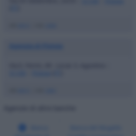
Via XX Settembre, 23/25
51100
Pistoia
|
|
(
PT
)
ABI
06915
|
CAB
13800
Agenzia di Pistoia
Via E. Fermi, 49 - Local. S. Agostino
|
51100
Pistoia
(
PT
)
|
ABI
06915
|
CAB
13801
Agenzie di altre banche
Banca
Banca del Mugello