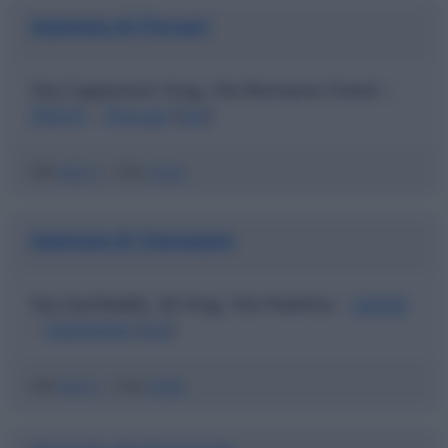
Agenzia di Porcari
Via Capannori Ang. Via Romana Ovest
|
55016
Porcari
(
LU
)
|
ABI
06915
|
CAB
70230
Agenzia di Viareggio
Via Garibaldi, 26 Ang. Via Paolina
55049
|
Viareggio
(
LU
)
|
ABI
06915
|
CAB
24800