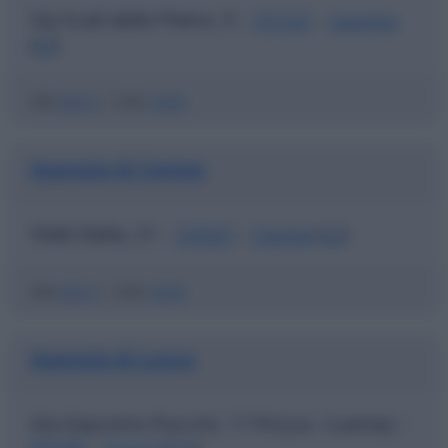
Via Scali delle Pietre, 9
57123
Livorno
|
|
(
LI
)
ABI
06915
|
CAB
13900
Agenzia di Cecina
Viale Italia, 21
57023
Cecina
(
LI
)
|
|
ABI
06915
|
CAB
70690
Agenzia di Lucca
Via Giacomo Puccini, 1174 (Loc. S.anna)
|
55100
Lucca
(
LU
)
|