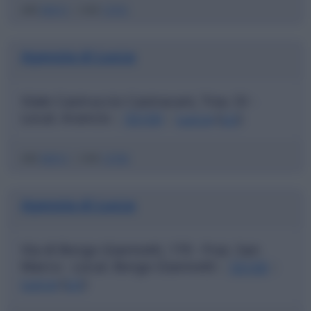
ABI
06915
|
CAB
13701
Agenzia di Lucca
Viale Castruccio Castracani, Trav. IV -
Local. Arancio
55100
Lucca
(
LU
)
|
|
ABI
06915
|
CAB
13706
Agenzia di Lucca
Via di Borgo Giannotti, 170 - Fraz. San
Marco - Local. Borgo Giannotti
55100
|
|
Lucca
(
LU
)