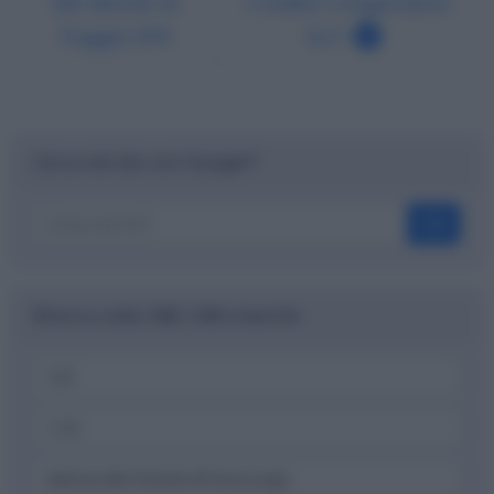
del Monte di
Credito Cooperativo
Foggia SPA
Scrl
Cerca nel sito con Google™
OK
Ricerca codici ABI, CAB e banche