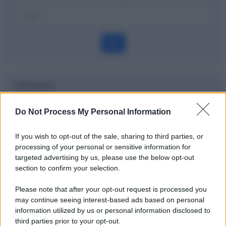
OK
Dizionario
Time Decay
Do Not Process My Personal Information
Definizione
If you wish to opt-out of the sale, sharing to third parties, or
processing of your personal or sensitive information for
targeted advertising by us, please use the below opt-out
section to confirm your selection.
Potrebbe interessarti
Please note that after your opt-out request is processed you
may continue seeing interest-based ads based on personal
Cos'è l'inflazione - spiegata ai bambini
information utilized by us or personal information disclosed to
third parties prior to your opt-out.