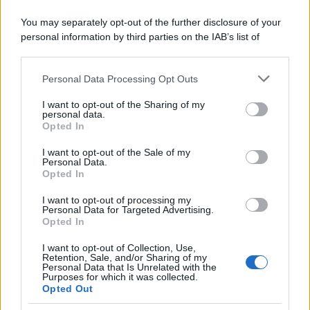
You may separately opt-out of the further disclosure of your
personal information by third parties on the IAB’s list of
downstream participants.
Personal Data Processing Opt Outs
This information may also be disclosed by us to third parties
on the IAB’s List of Downstream Participants that may further
I want to opt-out of the Sharing of my
disclose it to other third parties.
personal data.
Opted In
Please note that this website/app uses one or more Google
services and may gather and store information including but
I want to opt-out of the Sale of my
Personal Data.
not limited to your visit or usage behaviour. You may click to
Cos'è l'inflazione? Facciamo finta di essere un
Opted In
grant or deny consent to Google and its third-party tags to
insegnante delle scuole elementari e proviamo a
use your data for below specified purposes in below Google
spiegare un complesso concetto con esempi
I want to opt-out of processing my
consent section.
Personal Data for Targeted Advertising.
semplici
Opted In
I want to opt-out of Collection, Use,
Leggi →
Retention, Sale, and/or Sharing of my
Personal Data that Is Unrelated with the
Purposes for which it was collected.
Opted Out