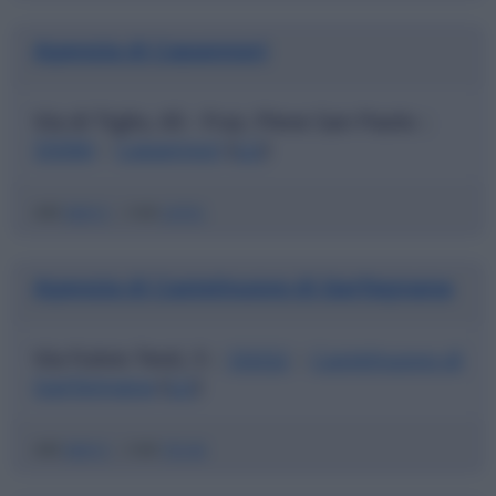
Agenzia di Capannori
Via di Tiglio, 65 - Fraz. Pieve San Paolo
|
55066
Capannori
(
LU
)
|
ABI
06915
|
CAB
24701
Agenzia di Castelnuovo di Garfagnana
Via Fulvio Testi, 5
55032
Castelnuovo di
|
|
Garfagnana
(
LU
)
ABI
06915
|
CAB
70130