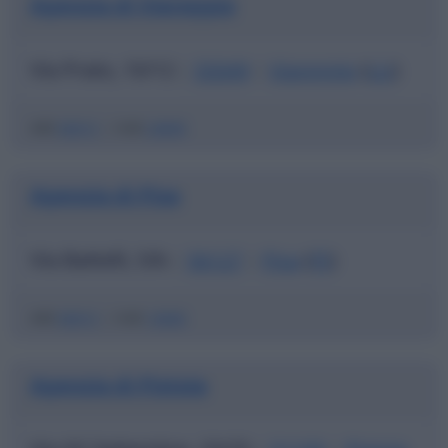
Agenzia di Viareggio
Via Prato, 10/12
55049
Viareggio
(
LU
)
|
|
ABI
06915
|
CAB
24899
Agenzia di Pisa
Via Battelli, 5/b
56127
Pisa
(
PI
)
|
|
ABI
06915
|
CAB
14000
Agenzia di Pistoia