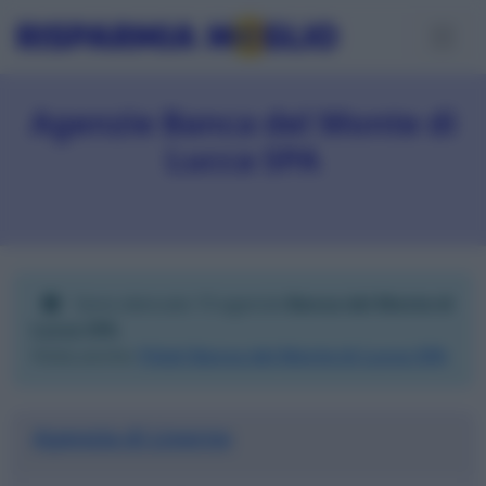
Agenzie Banca del Monte di
Lucca SPA
Sono elencate 19 agenzie
Banca del Monte di
Lucca SPA
.
Visita anche:
Filiali Banca del Monte di Lucca SPA
Agenzia di Livorno