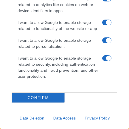
Stefano
58019
Monte Argentario
(
GR
)
|
|
related to analytics like cookies on web or
device identifiers in apps.
ABI
05390
|
CAB
72300
I want to allow Google to enable storage
related to functionality of the website or app.
Agenzia di Livorno
I want to allow Google to enable storage
related to personalization.
Via Toscana, 65 Ang. Via Calabria - Fraz.
I want to allow Google to enable storage
Coteto
57100
Livorno
(
LI
)
|
|
related to security, including authentication
functionality and fraud prevention, and other
user protection.
ABI
05390
|
CAB
13999
CONFIRM
Agenzia di Livorno
Via dell'Ardenza, 152/154
57100
Data Deletion
Data Access
Privacy Policy
|
|
Livorno
(
LI
)