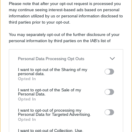
Please note that after your opt-out request is processed you
Potrebbe interessarti
may continue seeing interest-based ads based on personal
information utilized by us or personal information disclosed to
Toro e orso: dove nascono le metafore
third parties prior to your opt-out.
dell'andamento dei mercati
You may separately opt-out of the further disclosure of your
personal information by third parties on the IAB’s list of
downstream participants.
Personal Data Processing Opt Outs
This information may also be disclosed by us to third parties
on the IAB’s List of Downstream Participants that may further
I want to opt-out of the Sharing of my
disclose it to other third parties.
personal data.
Opted In
Please note that this website/app uses one or more Google
services and may gather and store information including but
I want to opt-out of the Sale of my
Personal Data.
not limited to your visit or usage behaviour. You may click to
Opted In
grant or deny consent to Google and its third-party tags to
use your data for below specified purposes in below Google
Sai perché si usano le metafore animali per
I want to opt-out of processing my
consent section.
Personal Data for Targeted Advertising.
indicare l'andamento del mercato azionario?
Opted In
I want to opt-out of Collection, Use,
Leggi →