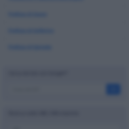
Prefisso di Soave
Prefisso di Solferino
Prefisso di Spineda
Cerca nel sito con Google™
OK
Ricerca codici ABI, CAB e banche