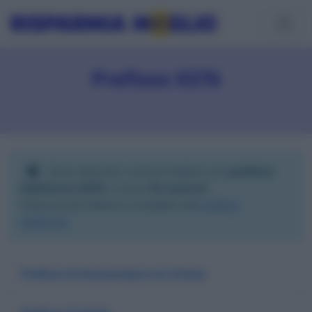
Prefisso 0376
Sono elencati i comuni italiani con
prefisso
telefonico 0376
; ci sono
52 comuni
.
Visita anche l'elenco completo dei
prefissi
telefonici
.
Prefisso di Acquanegra sul Chiese