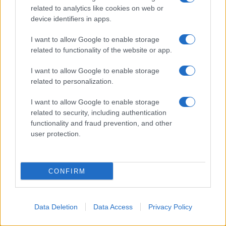
related to analytics like cookies on web or
device identifiers in apps.
Agenzia di Rovigo
I want to allow Google to enable storage
related to functionality of the website or app.
Via Sacro Cuore, 5
45100
Rovigo
(
RO
)
|
|
I want to allow Google to enable storage
related to personalization.
ABI
05728
|
CAB
12200
I want to allow Google to enable storage
related to security, including authentication
functionality and fraud prevention, and other
Agenzia di Treviso
user protection.
Via IV Novembre, 84/a
31100
Treviso
|
|
(
TV
)
CONFIRM
ABI
05728
|
CAB
12004
Data Deletion
Data Access
Privacy Policy