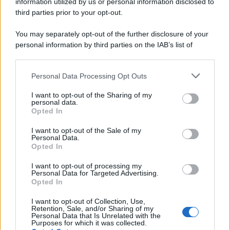
information utilized by us or personal information disclosed to
third parties prior to your opt-out.
You may separately opt-out of the further disclosure of your
personal information by third parties on the IAB’s list of
downstream participants.
Personal Data Processing Opt Outs
This information may also be disclosed by us to third parties
on the IAB’s List of Downstream Participants that may further
I want to opt-out of the Sharing of my
disclose it to other third parties.
personal data.
Opted In
Please note that this website/app uses one or more Google
services and may gather and store information including but
I want to opt-out of the Sale of my
Personal Data.
not limited to your visit or usage behaviour. You may click to
Cos'è il finanziamento bullet e come funziona?
Opted In
grant or deny consent to Google and its third-party tags to
Guida pratica al prestito con maxi-rata finale:
use your data for below specified purposes in below Google
scopri vantaggi, costi e differenze con il mutuo
I want to opt-out of processing my
consent section.
Personal Data for Targeted Advertising.
classico.
Opted In
I want to opt-out of Collection, Use,
Leggi →
Retention, Sale, and/or Sharing of my
Personal Data that Is Unrelated with the
Purposes for which it was collected.