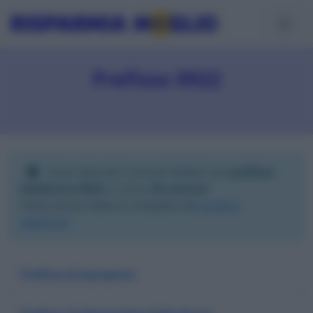
Prefisso 0922
Sono elencati i comuni italiani con
prefisso
telefonico 0922
; ci sono
35 comuni
.
Visita anche l'elenco completo dei
prefissi
telefonici
.
Prefisso di Agrigento