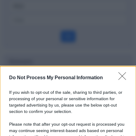
OK
Dizionario
Pronti contro termine
Do Not Process My Personal Information
Definizione
If you wish to opt-out of the sale, sharing to third parties, or
processing of your personal or sensitive information for
targeted advertising by us, please use the below opt-out
section to confirm your selection.
Potrebbe interessarti
Please note that after your opt-out request is processed you
may continue seeing interest-based ads based on personal
Finanziamento bullet: cos'è ?