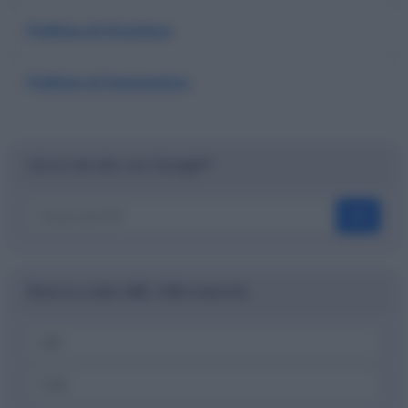
Prefisso di Siculiana
Prefisso di Sommatino
Cerca nel sito con Google™
OK
Ricerca codici ABI, CAB e banche